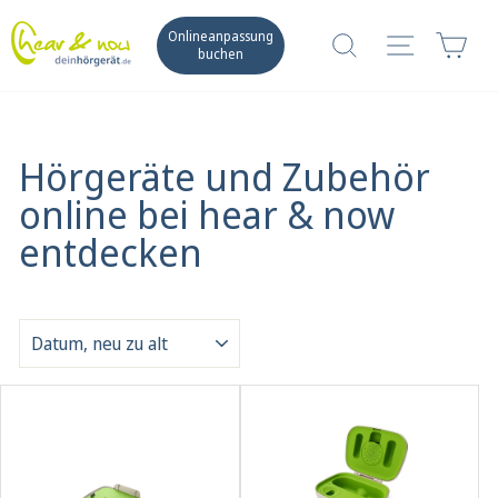
Direkt
zum
Suche
Seitennav
War
Onlineanpassung
Inhalt
buchen
Hörgeräte und Zubehör
online bei hear & now
entdecken
SORTIEREN