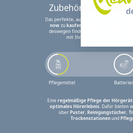
Zubehör für Hörgerät
Das perfekte, auf Ihre Wünsche abgest
now
zu
kaufen
ist einfach. Genauso wi
deswegen finden Sie bei uns alle
Zubeh
mit Ihren Hörsystemen das
be
Pflegemittel
Batterie
Pflegemitt
Hörsysteme
Ladestationen
Eine
regelmäßige Pflege der Hörgerät
Ladeetuis mit einem Dec
Einweg-Zink-Luft-Batt
optimales Hörerlebnis
Batterien online
. Dafür bieten 
L
Hörgerätebatterien
über
Puster
,
Reinigungstücher
,
T
Trockenstationen
Powerbank
und
Pfle
hear&now