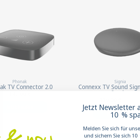
Phonak
Signia
ak TV Connector 2.0
Connexx TV Sound Sign
Service
149,00 €
119,00 €
139,00 
Jetzt Newsletter
Jetzt kaufen
10 % spa
Jetzt kaufen
Melden Sie sich für uns
und sichern Sie sich 10