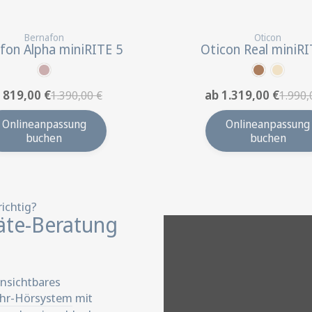
Bernafon
Oticon
fon Alpha miniRITE 5
Oticon Real miniRI
 819,00 €
ab 1.319,00 €
1.390,00 €
1.990,
Onlineanpassung
Onlineanpassung
buchen
buchen
richtig?
äte-Beratung
 unsichtbares
hr-Hörsystem
mit