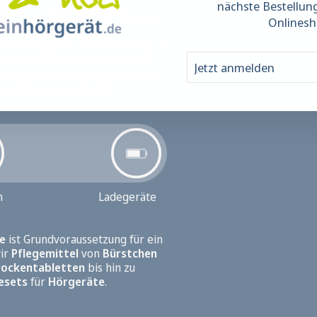
nächste Bestellun
e bei hear & now
Onlinesh
immte
Hörgerät
online bei hear &
JETZT
ABONNIEREN
chtig ist das passende
Zubehör
,
ANMELDEN
örartikel
, die Sie brauchen, um
ste Hören
zu genießen.
n
Ladegeräte
el
e
kel
erien
ist Grundvoraussetzung für ein
 bestellen
wir
adesysteme
Pflegemittel
von
Bürstchen
rockentabletten
bis hin zu
gesets
für
Hörgeräte
.