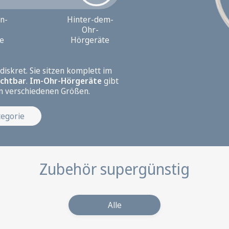
n-
Hinter-dem-
Ohr-
e
Hörgeräte
eräte
diskret. Sie sitzen komplett im
Gehäuse
ichtbar
.
Im-Ohr-Hörgeräte
gibt
in verschiedenen Größen.
Ohrpassstück
tegorie
Zubehör supergünstig
Alle