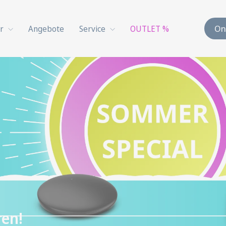
On
ör
Angebote
Service
OUTLET %
ren!