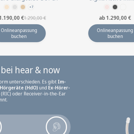
+7
1.190,00 €
ab 1.290,00 €
1.290,00 €
Onlineanpassung
Onlineanpassung
buchen
buchen
bei hear & now
form unterschieden. Es gibt
Im-
Hörgeräte (HdO)
und
Ex-Hörer-
 (RIC) oder Receiver-in-the-Ear
nnt.