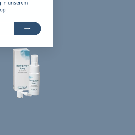
g in unserem
op.