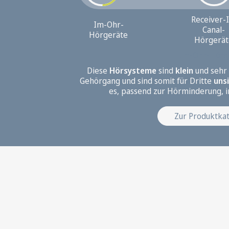
Receiver-I
Im-Ohr-
Canal-
Hörgeräte
Hörgerät
Im-Ohr-Hörg
Hinter-dem-Ohr-Hörgerät
Diese
Hörsysteme
sind
externen Hörer
klein
und sehr 
Schallschlauch
Gehörgang und sind somit für Dritte
Ohrpassstück
uns
es, passend zur Hörminderung, 
Zur Produktka