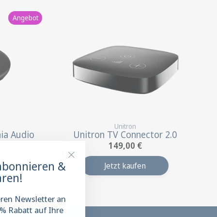
Angebot
Unitron
ia Audio
Unitron TV Connector 2.0
149,00 €
€
 abonnieren &
Jetzt kaufen
"Schließen
ren!
(Esc)"
eren Newsletter an
 % Rabatt auf Ihre