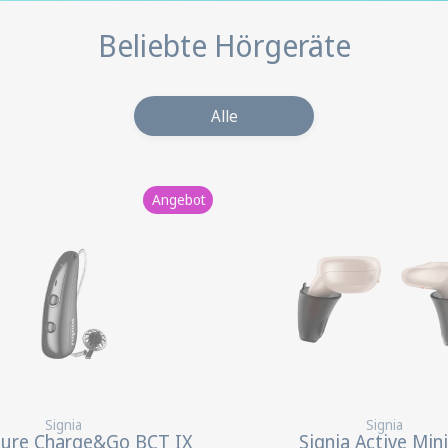
Beliebte Hörgeräte
Alle
Angebot
Signia
Signia
Pure Charge&Go BCT IX
Signia Active Mini