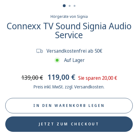
Hörgeräte von Signia
Connexx TV Sound Signia Audio
Service
Versandkostenfrei ab 50€
Auf Lager
Normaler
Sonderpreis
119,00 €
139,00 €
Sie sparen 20,00 €
Preis
Preis inkl. MwSt. zzgl. Versandkosten.
IN DEN WARENKORB LEGEN
JETZT ZUM CHECKOUT