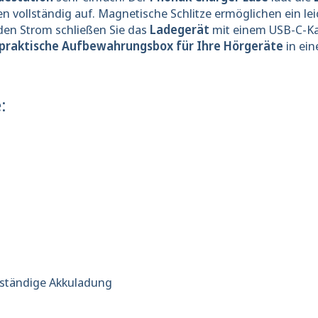
en vollständig auf. Magnetische Schlitze ermöglichen ein le
en Strom schließen Sie das
Ladegerät
mit einem USB-C-Ka
praktische Aufbewahrungsbox für Ihre Hörgeräte
in ein
:
Jetzt Newsletter
10 % spa
Melden Sie sich für uns
llständige Akkuladung
und sichern Sie sich 10
nächste Bestellun