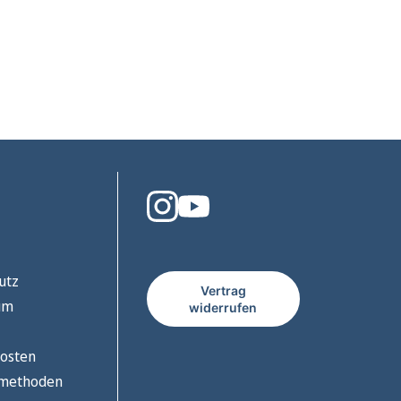
utz
Vertrag
um
widerrufen
osten
smethoden