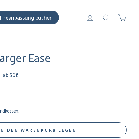
Einloggen
Suche
Ware
lineanpassung buchen
arger Ease
i ab 50€
sandkosten.
IN DEN WARENKORB LEGEN