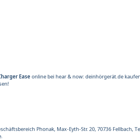
Onlinesh
JETZT
ABONNIEREN
ANMELDEN
Charger Ease
online bei hear & now: deinhörgerät.de kaufen
sen!
äftsbereich Phonak, Max-Eyth-Str. 20, 70736 Fellbach, Tel
.