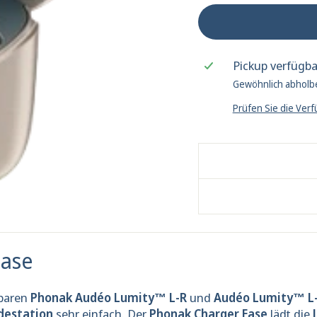
Pickup verfügb
Gewöhnlich abholbe
Prüfen Sie die Ver
Ease
dbaren
Phonak Audéo Lumity™ L-R
und
Audéo Lumity™ L
destation
sehr einfach. Der
Phonak Charger Ease
lädt die