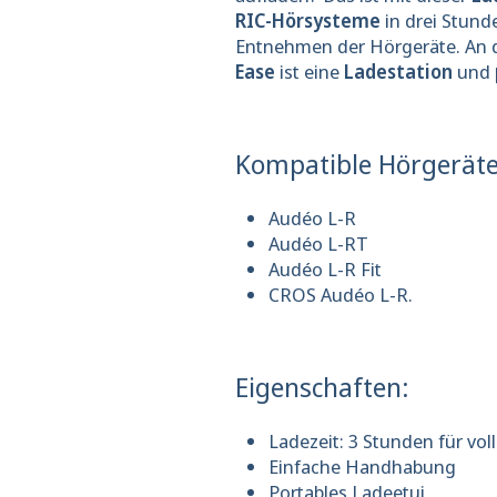
RIC-Hörsysteme
in drei Stund
Entnehmen der Hörgeräte. An d
Ease
ist eine
Ladestation
und
Kompatible Hörgeräte
Audéo L-R
Audéo L-RT
Audéo L-R Fit
CROS Audéo L-R.
Eigenschaften:
Ladezeit: 3 Stunden für vo
Einfache Handhabung
Portables Ladeetui.