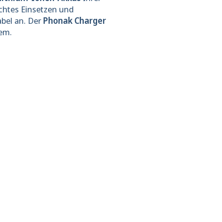
ichtes Einsetzen und
bel an. Der
Phonak Charger
em.
 abonnieren &
"Schließen
ren!
(Esc)"
eren Newsletter an
 % Rabatt auf Ihre
g in unserem