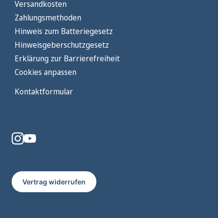
Versandkosten
Zahlungsmethoden
Hinweis zum Batteriegesetz
Hinweisgeberschutzgesetz
Erklärung zur Barrierefreiheit
Cookies anpassen
Kontaktformular
Vertrag widerrufen
"Schl
Jetzt Newsletter abonnieren & 10
(Esc)"
% sparen!