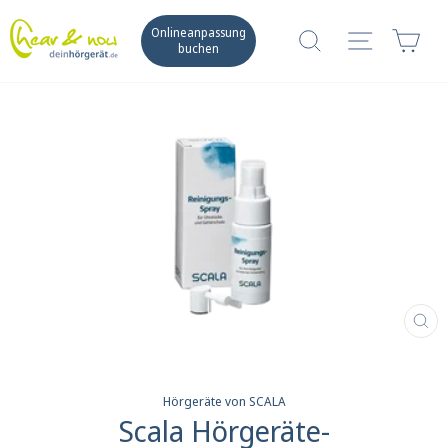
Direkt
zum
Suche
Seitennav
War
Onlineanpassung
Inhalt
buchen
SCH
ES
Hörgeräte von SCALA
Scala Hörgeräte-