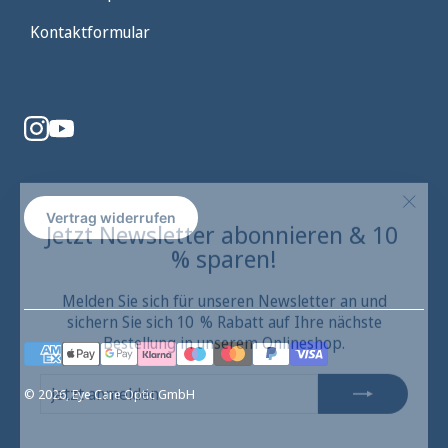
Kontaktformular
"Schl
Jetzt Newsletter abonnieren & 10
Vertrag widerrufen
(Esc)"
% sparen!
Melden Sie sich für unseren Newsletter an und
sichern Sie sich 10 % Rabatt auf Ihre nächste
Bestellung in unserem Onlineshop.
JETZT
ABONNIEREN
ANMELDEN
© 2026, Eye Care Optic GmbH